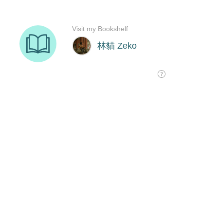
Visit my Bookshelf
林貓 Zeko