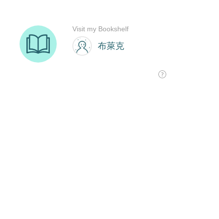
Visit my Bookshelf
布萊克