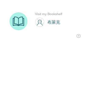
Visit my Bookshelf
布萊克