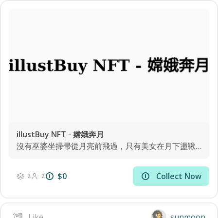
illustBuy NFT - 嫦娥奔月
沒有巫婆坐掃帚從月亮前飛過，只有美女在月下盪鞦韆。
$0
Collect Now
2
2
Like
sunmoon