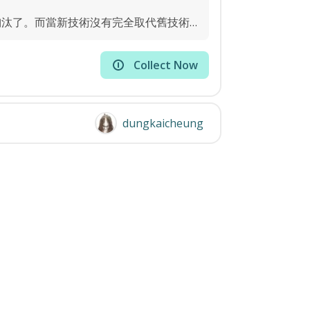
每逢有新技術出來，總會有人呼喊誰要被取代了，誰要被淘汰了。而當新技術沒有完全取代舊技術，又會有人說這個技術不行...
Collect Now
dungkaicheung