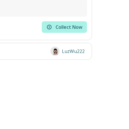
Collect Now
LuzWu222