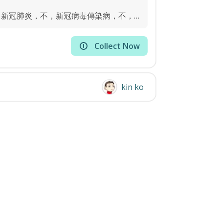
該來的總是要來。做回正常人，上週確診了武漢肺炎，不，新冠肺炎，不，新冠病毒傳染病，不，新冠感冒（如有劇情需要，定當配合當局持續更新）?...
Collect Now
kin ko