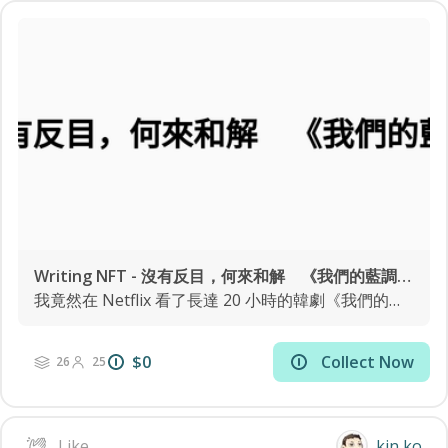
Writing NFT - 沒有反目，何來和解 《我們的藍調時光》治癒不了我
我竟然在 Netflix 看了長達 20 小時的韓劇《我們的藍調時光》，Our Blues。 說「竟然」，因為韓劇完全不是我的菜，我對之極度無知，唯一看過的是《來自星星的你》，為的是看「叫獸」有多帥，當然還有全智賢的風采。 發生這宗「竟然」，是因為在我心目中，看過的韓劇應該比我更少的學者好友「竟然」向我推坑，甚至在首次推介幾天後來訊跟進，讓我認定這齣韓劇一定很了不起，於是放下成見，乖乖開坑。 [以下內容包含劇透] 英希 跟坊間一面倒把《藍》捧到上天的評論不同，觀看時我沒有覺得這齣治癒系韓劇很神。首兩集給我的感覺甚至是，怎麼那種誇張的演技和打鬧似曾相識，彷如韓版《愛回家》？我無意冒犯《藍》，也承認這個比較過分苛刻，只是對於沒看電視多年的我，《愛回家》是貧乏的我唯一可能產生的聯想。事實是，假如《愛回家》的製作及得上人家一半誠意，我跟家母吃飯時就不用那麼難受了。 我一邊追看，一邊思考友人為甚麼大力推薦，到底華麗的畫面之下，它有何特別之處我沒看出來。大概是遲鈍，不然就是冷漠，一直看到全劇三分之二，第十四集英希和英玉的故事，我才發現，好吧，我也喜歡這劇。至少是這個篇章。 劇情讓人動容不在話下，單是製作方針，英希與英玉的故事線就足以讓我見識到韓劇以至韓國的進步。當 TVB 現在還大玩男扮女裝「搞笑」，以港人塗黑皮膚、說偏口音演菲律賓人當噱頭，《藍》的製作方 tvN 從劇本開始就直視唐氏綜合症患者的存在，卻又不會為求政治正確而讓主流與小眾失衡，更花了一年時間找來真正的患者鄭恩惠演出，而且演技毫不馬虎，比很多專業演員更自然。 平心而論，不只 TVB，就算是荷李活，也會找 Scarlett Johansson 演《Ghost in the Shell》的草薙素子，日本電影圈也找我很喜歡的宮崎葵演大製作《怒》的智障角色，諸如此類強化刻板印象的例子世界各地比比皆是；有時基於市場考慮，有時純粹宣傳噱頭，也有很多時候相信確實出於可行性，比如《媽媽的神奇小子》要找到現實生活中的痙攣人士演蘇樺偉，恐怕極之困難。正是因為難度如此高，才更突顯《藍》製作團隊的認真和努力和英希一角的可貴。 除了英希，飾演劇中聾啞角色星星，笑容甜美的演員李韶星本人也是聽障人士，更是個手語舞蹈家。相對於唐氏綜合症和痙攣患者，物色聾啞人士演出的難度較低，過往卻鮮有電視劇和電影嘗試過，《藍》帶動社會關注弱勢社群的用心，可見一斑。 因為喜歡英希，看後搜了一下進一步了解。嘩，真是不得了，原來鄭恩惠現實生活中真的是個畫家，畫風帶有強烈個人風格，劇中的所有畫作，全部出自鄭恩惠的手筆！這種劇本、演員、美術的無縫融合，讓我對《藍》的印象，又再提升兩個台階。 介紹鄭恩惠的日常生活以及當上藝術家之路的紀錄片《你的臉》，曾參展釜山電影節、光州女性電影節等，並於月前公映，無論票房如何都叫人喜出望外。欣喜的非因文化輸出或韓流席捲，而是社會進步和民族成熟；一個國家的真正崛起，並非火箭升空，更不是武力震懾鄰國，而是人民當家作主，生活得有尊嚴，即使弱勢社群，都得到應有的重視與照顧。 和解 追問之下，友人來訊揭曉，「這套劇打動我，是它談及人的脆弱和傷痛，然後如何嘗試和自己及身邊的人和解。」 收到訊息後，我想，我不像很多其他觀眾般被以和解為主旨的《藍》深深打動，會不會正正因為我沒有跟自己和身邊的人和解的經驗，甚至沒有這份強烈意欲？ 我絕對不是面面俱圓的人，甚至相當稜角，卻從來沒有如劇中情節般跟人反目成仇的經驗。雖然《藍》的製作優秀，美術讓人目不暇給，但我卻一直沒法投入，帶點抽離，甚至腹黑得，在恩喜與美蘭的故事，相對於替冰釋前嫌的兩人高興，我寧願雙方不要和解。即使不用反目，但道不同不相為謀大家更舒服，也更為真誠。 或許，我也屬於恩喜那種人設，基於所謂的「義氣」背負了很多，卻沒有意識到原來在日積月累間已到達自己的臨界點。偏偏，因為你多年來都是這樣承受著，而冤屈點點滴滴累積，從來沒有突然大增，反而使得連表達不滿的觸發點都沒有。 《藍》畢竟是電視劇，劇情發展會讓人物爆發衝突，然後雙方關係決裂，也因而產生了和解的契機。現實卻並非如此，至少我的經驗完全相反。從來就沒有「生死不相往還」，只有歲月中悄悄流失，在你意識到之前，關係原來已經沒有然後了。總是回看才知道，原來上次跟某某的互動，已是最後一次。 數年前那個「割席年」，我跟 99% 國內朋友斷了聯繫。是「斷」，不是「斷絕」；我沒有敵人，雖然我不能代替對方說同樣的話。說到原因，根本就沒甚麼原因，只是我再難以接受內容像明信片般赤裸裸的聊天軟件，而且就算我能接受，國內號碼無奈被停後也再難以登錄；反過來，朋友們又不見得會翻牆和使用有加密的溝通工具。 你說，難道就不值得為了跟朋友聯繫而對溝通工具妥協麼？也不是，只是在你有機會考慮這個問題之前，關係已經斷了，不是再沒話可說了，反而是時日磨人，五味雜陳，不知從何說起；就好像因電視壞掉而暫停追看長篇連續劇，等到電視修好，已經沒法跟上劇情。 在
$0
Collect Now
26
25
Like
kin ko