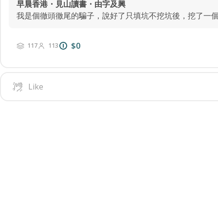
早晨香港・見山讀書・由字及興
$0
117
113
Like