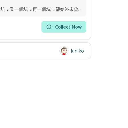
我是個徹頭徹尾的騙子，說好了只填坑不挖坑後，挖了一個坑，又一個坑，再一個坑，卻始終未曾填坑。騙子最近竟然又再挖坑，剛在昨天推出第零集?...
Collect Now
kin ko