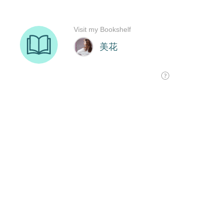
Visit my Bookshelf
美花