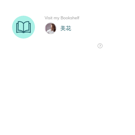
Visit my Bookshelf
美花