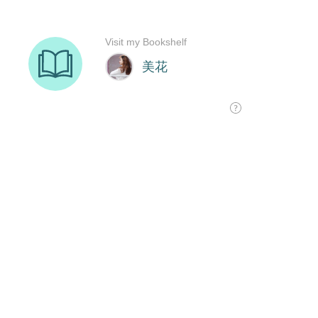
Visit my Bookshelf
美花