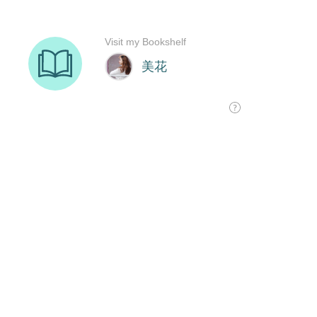
Visit my Bookshelf
美花