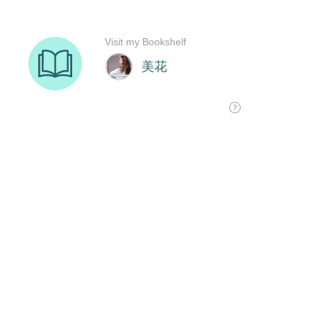
Visit my Bookshelf
美花