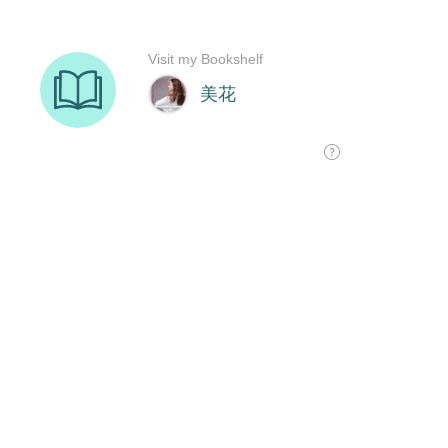
Visit my Bookshelf
美花