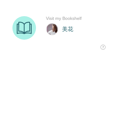
Visit my Bookshelf
美花