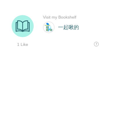
Visit my Bookshelf
一起啾的
1 Like