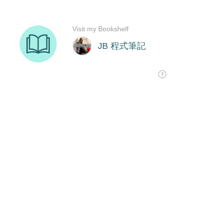
Visit my Bookshelf
JB 程式筆記