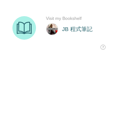
Visit my Bookshelf
JB 程式筆記